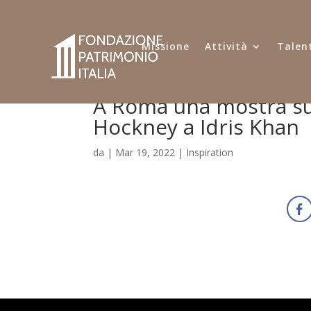
Missione
Attività
Talent
A Roma una mostra sui 
Hockney a Idris Khan
da
|
Mar 19, 2022
|
Inspiration