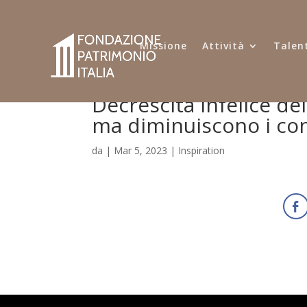
Missione
Attività
Talent
Decrescita infelice de
ma diminuiscono i co
da
|
Mar 5, 2023
|
Inspiration