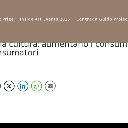
 Prize
Inside Art Events 2026
Contrada Guido Projec
lla cultura: aumentano i consum
nsumatori