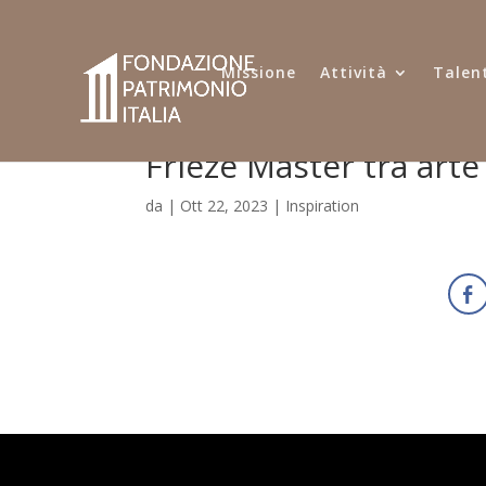
Missione
Attività
Talent
Frieze Master tra arte
da
|
Ott 22, 2023
|
Inspiration