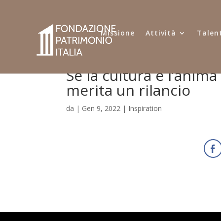
Missione
Attività
Talent
Se la cultura è l’anima
merita un rilancio
da
|
Gen 9, 2022
|
Inspiration