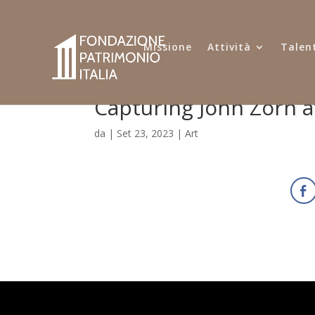
Missione
Attività
Talent
Capturing John Zorn at
da
|
Set 23, 2023
|
Art